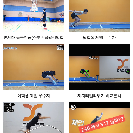
연세대 농구전공(스포츠응용산업학
남학생 제멀 우수자
과)
여학생 제멀 우수자
제자리멀리뛰기 비교분석