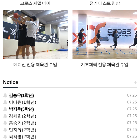
크로스 제멀 데이
정기 테스트 영상
메디신 전용 체육관 수업
기초체력 전용 체육관 수업
Notice
+
김승우(1학년)
07.25
이다현(1학년)
07.25
박지후(3학년)
07.25
김세희(2학년)
07.25
홍승기(2학년)
07.25
민지유(2학년)
07.25
최하영(2학년)
07.25