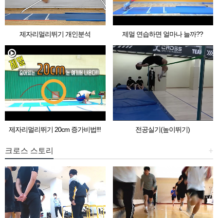
제자리멀리뛰기 개인분석
제멀 연습하면 얼마나 늘까??
제자리멀리뛰기 20cm 증가비법!!!
전공실기(높이뛰기)
크로스 스토리
+