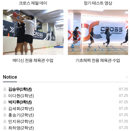
크로스 제멀 데이
정기 테스트 영상
메디신 전용 체육관 수업
기초체력 전용 체육관 수업
Notice
+
김승우(1학년)
07.25
이다현(1학년)
07.25
박지후(3학년)
07.25
김세희(2학년)
07.25
홍승기(2학년)
07.25
민지유(2학년)
07.25
최하영(2학년)
07.25