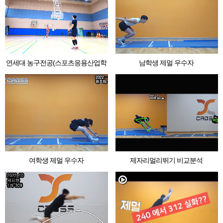
연세대 농구전공(스포츠응용산업학
남학생 제멀 우수자
과)
여학생 제멀 우수자
제자리멀리뛰기 비교분석