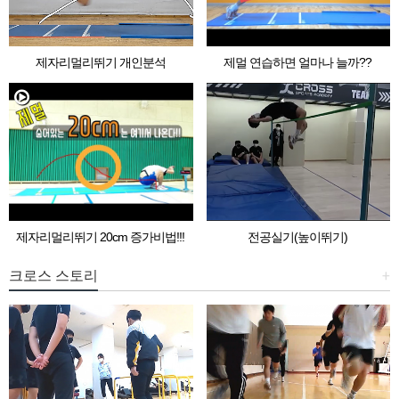
제자리멀리뛰기 개인분석
제멀 연습하면 얼마나 늘까??
제자리멀리뛰기 20cm 증가비법!!!
전공실기(높이뛰기)
크로스 스토리
+