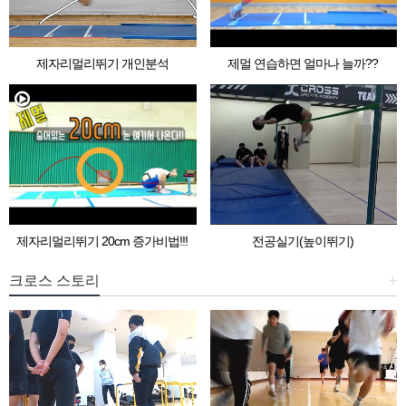
제자리멀리뛰기 개인분석
제멀 연습하면 얼마나 늘까??
제자리멀리뛰기 20cm 증가비법!!!
전공실기(높이뛰기)
크로스 스토리
+