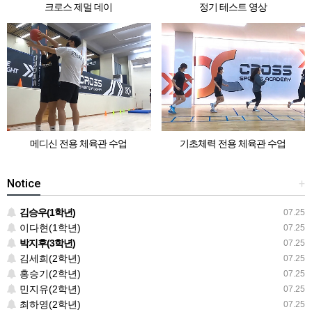
크로스 제멀 데이
정기 테스트 영상
메디신 전용 체육관 수업
기초체력 전용 체육관 수업
Notice
+
김승우(1학년)
07.25
이다현(1학년)
07.25
박지후(3학년)
07.25
김세희(2학년)
07.25
홍승기(2학년)
07.25
민지유(2학년)
07.25
최하영(2학년)
07.25