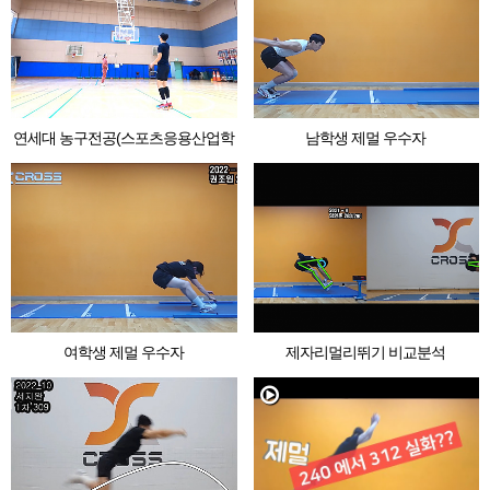
연세대 농구전공(스포츠응용산업학
남학생 제멀 우수자
과)
여학생 제멀 우수자
제자리멀리뛰기 비교분석