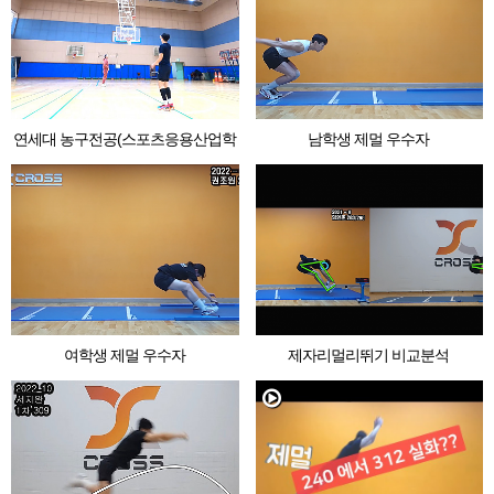
연세대 농구전공(스포츠응용산업학
남학생 제멀 우수자
과)
여학생 제멀 우수자
제자리멀리뛰기 비교분석