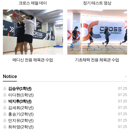
크로스 제멀 데이
정기 테스트 영상
메디신 전용 체육관 수업
기초체력 전용 체육관 수업
Notice
+
김승우(1학년)
07.25
이다현(1학년)
07.25
박지후(3학년)
07.25
김세희(2학년)
07.25
홍승기(2학년)
07.25
민지유(2학년)
07.25
최하영(2학년)
07.25