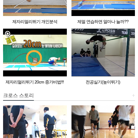
제자리멀리뛰기 개인분석
제멀 연습하면 얼마나 늘까??
제자리멀리뛰기 20cm 증가비법!!!
전공실기(높이뛰기)
크로스 스토리
+