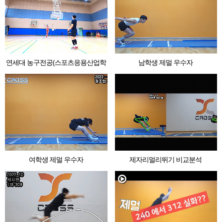
연세대 농구전공(스포츠응용산업학
남학생 제멀 우수자
과)
여학생 제멀 우수자
제자리멀리뛰기 비교분석