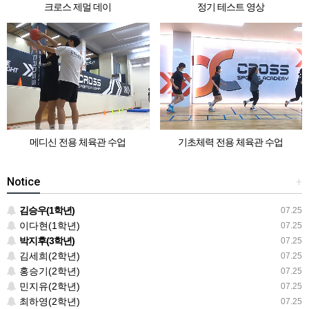
크로스 제멀 데이
정기 테스트 영상
메디신 전용 체육관 수업
기초체력 전용 체육관 수업
Notice
+
김승우(1학년)
07.25
이다현(1학년)
07.25
박지후(3학년)
07.25
김세희(2학년)
07.25
홍승기(2학년)
07.25
민지유(2학년)
07.25
최하영(2학년)
07.25