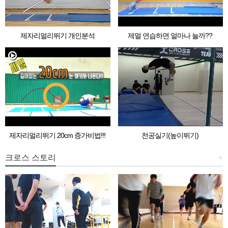
제자리멀리뛰기 개인분석
제멀 연습하면 얼마나 늘까??
제자리멀리뛰기 20cm 증가비법!!!
전공실기(높이뛰기)
크로스 스토리
+